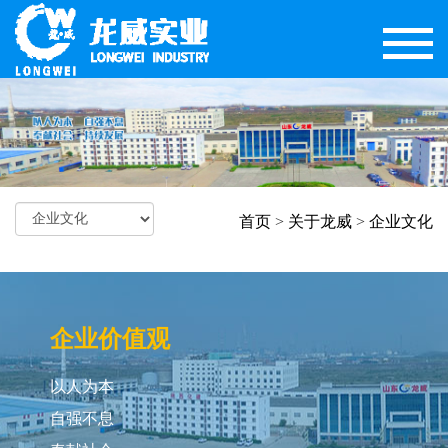
首页
>
关于龙威
>
企业文化
企业价值观
以人为本
自强不息